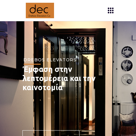
DREBOS ELEVATORS
Έμφαση στην
λεπτομέρεια και την
καινοτομία