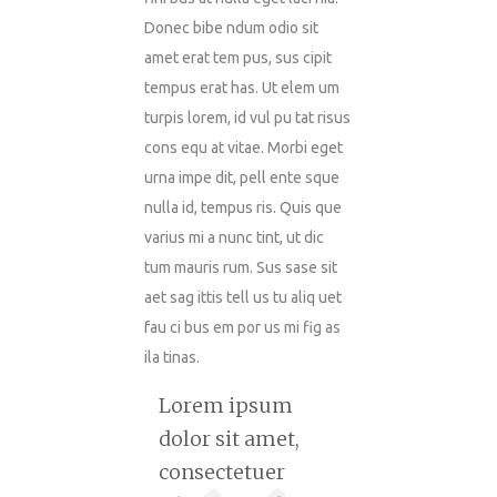
Donec bibe ndum odio sit
amet erat tem pus, sus cipit
tempus erat has. Ut elem um
turpis lorem, id vul pu tat risus
cons equ at vitae. Morbi eget
urna impe dit, pell ente sque
nulla id, tempus ris. Quis que
varius mi a nunc tint, ut dic
tum mauris rum. Sus sase sit
aet sag ittis tell us tu aliq uet
fau ci bus em por us mi fig as
ila tinas.
Lorem ipsum
dolor sit amet,
consectetuer