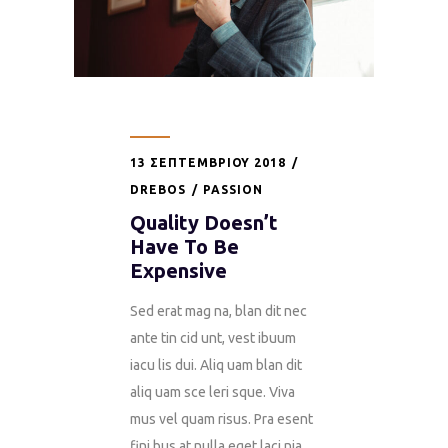
13 ΣΕΠΤΕΜΒΡΊΟΥ 2018
DREBOS
PASSION
Quality Doesn’t
Have To Be
Expensive
Sed erat mag na, blan dit nec
ante tin cid unt, vest ibuum
iacu lis dui. Aliq uam blan dit
aliq uam sce leri sque. Viva
mus vel quam risus. Pra esent
fini bus at nulla eget laci nia.