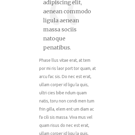
adipiscing elit,
aenean commodo
ligula aenean
massa sociis
natoque
penatibus.
Phase llus vitae erat, at tem
por mi ris laor port tor quam, at
arcu fac sis. Do nec est erat,
ullam corper id ligu la quis,
ultri cies bibe ndum quam
natis, toru non condi men tum
frin gilla, elem ent um diam ac
fa cili sis massa. Viva mus vel
quam risus do nec est erat,
ullam corper id ligu la quis,