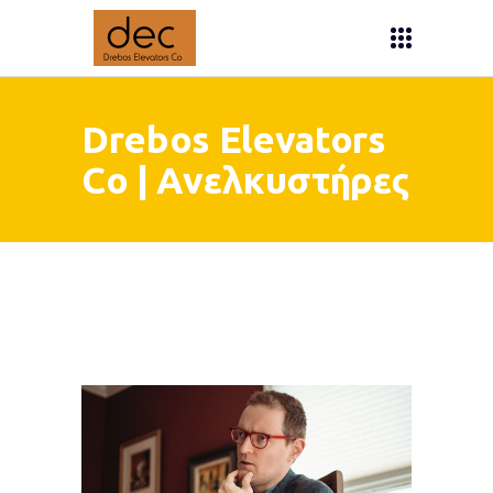
Drebos Elevators
Co | Ανελκυστήρες